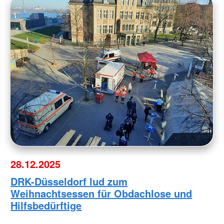
28.12.2025
DRK-Düsseldorf lud zum
Weihnachtsessen für Obdachlose und
Hilfsbedürftige