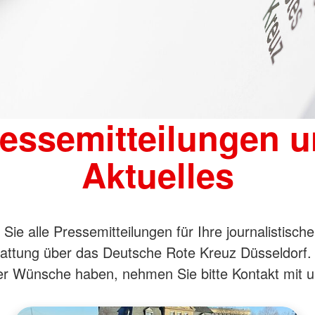
Düsseldorf
ten
Kommunal
DRK-Kindershop
Integrati
Fahrradwerkstatt
Regionale 
Geflüchtet
Herzwerk-Aktiv gegen Armut im
ng
Alter
Soziale B
Geflüchtet
essemitteilungen 
Aktuelles
 Sie alle Pressemitteilungen für Ihre journalistische
tattung über das Deutsche Rote Kreuz Düsseldorf. 
r Wünsche haben, nehmen Sie bitte Kontakt mit u