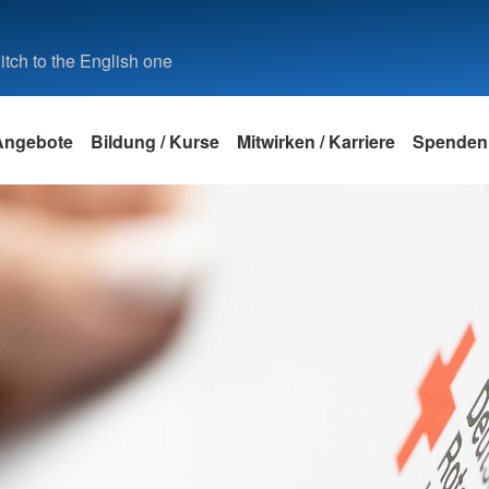
tch to the English one
Angebote
Bildung / Kurse
Mitwirken / Karriere
Spenden
reffs und
flege
 Düsseldorf
Leben mit Demenz
Bildungszentrum
Ehrenamt
Blutspende
Corporate Governance
Migration 
Bildungsz
Stiften un
Pressemit
Desinfektoren
Rettungsd
Düsseldor
chmann/frau
Leben mit Demenz
Einsatzbereiche im Ehrenamt
Blutspende
Corporate Governance
Familienz
Stiften un
ldorf
Desinfektorenschule im Überblick
Rettungsdi
Pressemitt
hassistent/in
freie Stellen
Besuchsdienst
Jugendrotkreuz
Beschwerdestelle
Migration
Überblick
Sachspende
Unterneh
Ausbildung Desinfektor
rotkreuzNa
ungen für
Betreuungsgruppen
Hier findest du dein Ehrenamt
DRK-Prävention zum Schutz vor
Integratio
Ausbildung
sexualisierter Gewalt
Fort- / Weiterbildungen Hygiene
Sachspenden
Unternehm
Bewegungsangebote
Antidiskri
Veranstal
und Desinfektion
Ausbildung
treuungskräfte
ung
Grundsatzerklärung nach LkSG
zen
en und
Unternehme
KulTour
Suchdiens
Förderungen
Notfallsani
DRK Klassi
Beschwerdeverfahren nach LkSG
Unternehm
Tonhalle D
Notfallsani
Soziale Hilfen
Flüchtlin
Förderprojekte
Termine u
und
Ambulant Betreutes Wohnen für
Ausreise- 
orf
Menschen mit Behinderung
Interkultu
Der Betreuungsverein des DRK-
Nord