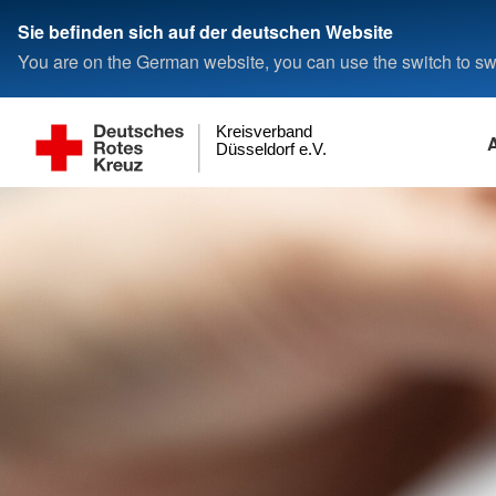
Sie befinden sich auf der deutschen Website
You are on the German website, you can use the switch to swi
Kreisverband
Düsseldorf e.V.
Senioren und Pflege
Familienbildung und
Arbeiten beim DRK-Düsseldorf
Fördermitgliedschaft
Das DRK
Familienbildung, -t
Bildungszentrum P
Freiwilligendienst
Geldspende
DRK Kreisverband
Bildungsakademie
Bildungsakademie
e.V.
Ambulante Pflege
Arbeiten beim DRK
Fördermitgliedschaft
Über das DRK
Ausbildung Pflegefa
BFD/FSJ
Geldspende
Kursangebote und Buchung
Familienbildung
Über das DRK-Düsse
Junge Pflege
Arbeiten im DRK-Rettungsdienst
Warum sind Fördermitglieder
Selbstverständnis
Ausbildung Pflegefac
Einsatzbereiche und 
Warum spenden?
wichtig?
Familienbildung
Bildungsakademie
Präsidium
Kinderkrankenpflege zu Hause
DRK-Grundsätze
Fort- und Weiterbild
Online-Spende
Ihr Antrag für eine DRK-
Pflegekräfte
Bildungsakademie
Familientreffs
Vorstand
Kurzzeitpflege
Geschichte
Spendenkonto und
Fördermitgliedschaft
Fortbildungen für Be
Spendenbescheinig
SchreiBabyAmbulan
Tochtergesellschaft
Seniorenzentren und Stationäre
Bildungszentrum Erste-Hilfe
Leistungen für Fördermitglieder
Geschäftsführung
Pflege
Kurse finden
Mitglieder werben Mitglieder
Botschafter
Erste Hilfe im Überblick
Seniorengerechtes Wohnen
Kinder-, Jugend- 
Mitgliedschaft verschenken
Satzung
Erste Hilfe in 9. Klassen
Tagespflege Düsseldorf
Familienhilfe
Gerresheim und Grafental
Leitbild DRK-Düsseld
Schulsanitätsdienst
Menüservice
Familienförderung