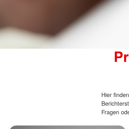
Seniorenzentrum Kamp-Lintfort
DRK-Kindertagesstät
Betriebskita
Aktiv im Alter
Schulsozialarbeit
Stadtteiltreffs für Senioren (zentren
Übermittagsbetreuu
plus)
Hilfen zur Erziehung
zentrum plus Derendorf-Nord
Kinderschutz
zentrum plus Friedrichstadt
Kindershop
Pr
zentrum plus Reisholz/Hassels
zentrum plus Unterrath
Reisen für Senioren
Hier finden
Berichters
Fragen ode