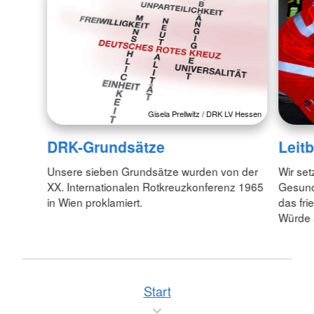
Gisela Prellwitz / DRK LV Hessen
DRK-Grundsätze
Leitb
Unsere sieben Grundsätze wurden von der
Wir set
XX. Internationalen Rotkreuzkonferenz 1965
Gesund
in Wien proklamiert.
das fr
Würde 
Start