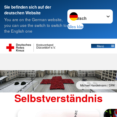
Sie befinden sich auf der
Sprache wechseln zu
deutschen Website
You are on the German website,
Selbstverständnis
you can use the switch to switch to
Alles klar
the English one
Kreisverband
Menü
Düsseldorf e.V.
Michael Handelmann / DRK
Selbstverständnis