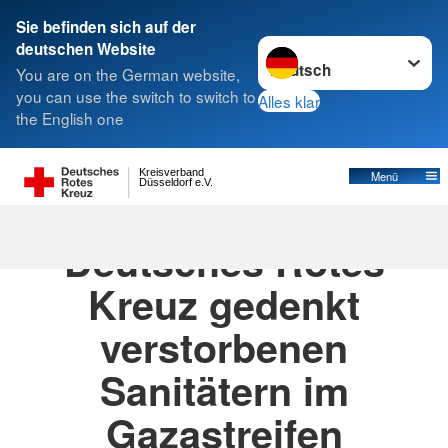
Sie befinden sich auf der
Sprache wechseln zu
deutschen Website
You are on the German website,
you can use the switch to switch to
Alles klar
the English one
Kreisverband
Menü
Düsseldorf e.V.
23.04.2025
Deutsches Rotes
Kreuz gedenkt
verstorbenen
Sanitätern im
Gazastreifen