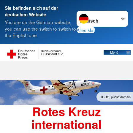
Sie befinden sich auf der
Sprache wechseln zu
deutschen Website
You are on the German website,
you can use the switch to switch to
Alles klar
the English one
Kreisverband
Menü
Düsseldorf e.V.
ICRC, public domain
Rotes Kreuz
international