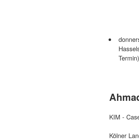
donner
Hassel
Termin
Ahmad
KIM - Cas
Kölner La