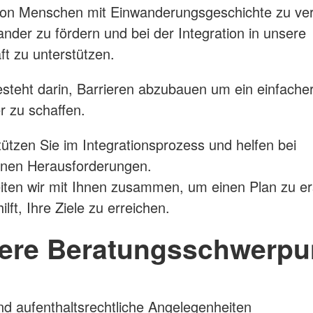
Düsseldorf
on Menschen mit Einwanderungsgeschichte zu ver
ten
Kommu
DRK-Kindershop
Integrati
ander zu fördern und bei der Integration in unsere
Fahrradwerkstatt
Regionale 
ft zu unterstützen.
Herzwerk-Aktiv gegen Armut im
Geflüchtet
ng
Alter
Soziale B
esteht darin, Barrieren abzubauen um ein einfache
Geflüchtet
r zu schaffen.
tützen Sie im Integrationsprozess und helfen bei
enen Herausforderungen.
iten wir mit Ihnen zusammen, um einen Plan zu ers
ilft, Ihre Ziele zu erreichen.
ere Beratungsschwerpu
nd aufenthaltsrechtliche Angelegenheiten