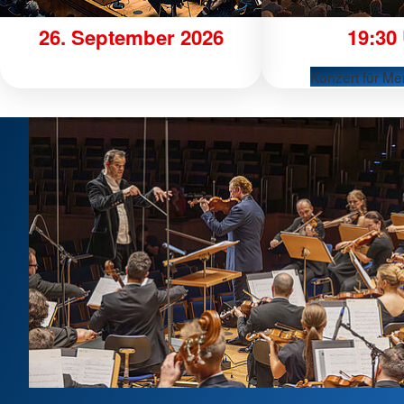
26. September 2026
19:30
Konzert für Me