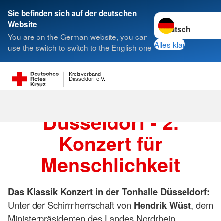
Sie befinden sich auf der deutschen
Sprache wechseln 
Website
You are on the German website, you can
DRK Klassik Benefizkonzert Tonha
Alles klar
use the switch to switch to the English one
Düsseldorf 2026
Kreisverband
Düsseldorf e.V.
Klassik Konzert
Düsseldorf - 2.
Konzert für
Menschlichkeit
Das Klassik Konzert in der Tonhalle Düsseldorf:
Unter der Schirmherrschaft von
Hendrik Wüst
, dem
Ministerpräsidenten des Landes Nordrhein