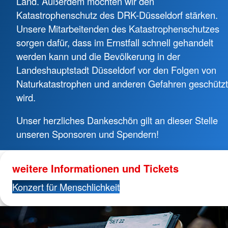
Land. Außerdem möchten wir den
Katastrophenschutz des DRK-Düsseldorf stärken.
Unsere Mitarbeitenden des Katastrophenschutzes
sorgen dafür, dass im Ernstfall schnell gehandelt
werden kann und die Bevölkerung in der
Landeshauptstadt Düsseldorf vor den Folgen von
Naturkatastrophen und anderen Gefahren geschützt
wird.
Unser herzliches Dankeschön gilt an dieser Stelle
unseren Sponsoren und Spendern!
weitere Informationen und Tickets
Konzert für Menschlichkeit