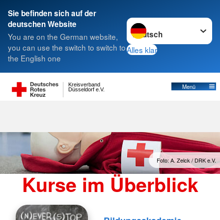
Sie befinden sich auf der
Sprache wechseln zu
deutschen Website
You are on the German website,
you can use the switch to switch to
Alles klar
the English one
Kreisverband
Menü
Düsseldorf e.V.
Foto: A. Zelck / DRK e.V.
Kurse im Überblick