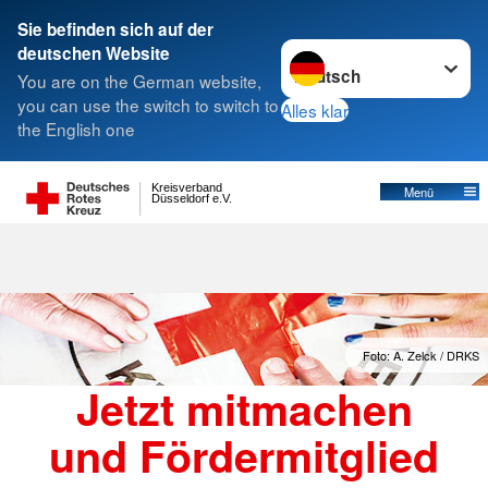
Sie befinden sich auf der
Sprache wechseln zu
deutschen Website
You are on the German website,
you can use the switch to switch to
Alles klar
the English one
Kreisverband
Menü
Düsseldorf e.V.
Foto: A. Zelck / DRKS
Jetzt mitmachen
und Fördermitglied