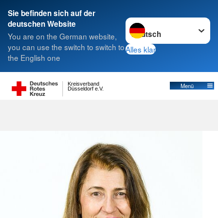
Sie befinden sich auf der
Sprache wechseln zu
deutschen Website
You are on the German website,
you can use the switch to switch to
Alles klar
the English one
Kreisverband
Menü
Düsseldorf e.V.
Flüchtlingsberatung